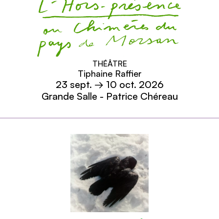
Dans la presse
Découvrir
L'hors présence
THÉÂTRE
Tiphaine Raffier
ou Chimères du pays de Morsan
23
sept.
→ 10
oct.
2026
Grande Salle - Patrice Chéreau
En savoir plus