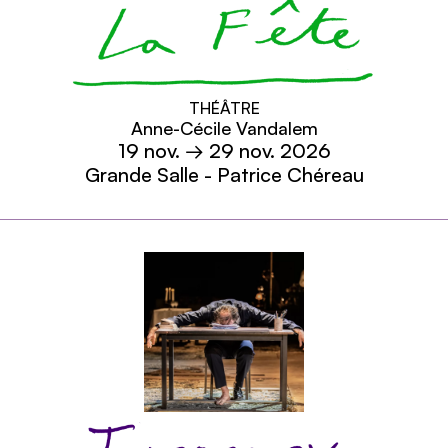
La Fête
THÉÂTRE
Anne-Cécile Vandalem
19
nov.
→ 29
nov.
2026
Grande Salle - Patrice Chéreau
En savoir plus