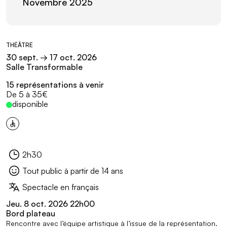
Novembre 2025
Informations pratiques
THÉÂTRE
30
sept.
→ 17
oct.
2026
Salle Transformable
15 représentations à venir
Tarifs :
De 5 à 35€
disponible
Événement accessible
2h30
Durée :
Tout public à partir de 14 ans
Public :
Spectacle en français
Sous-titre :
Événements en lien
Jeu.
8
oct.
2026 22
h
00
Bord plateau
Rencontre avec l’équipe artistique à l’issue de la représentation.