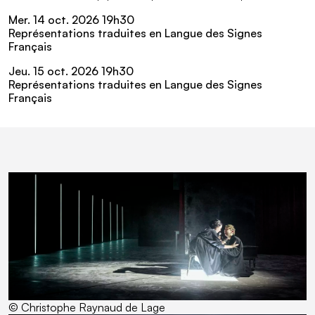
Mer.
14
oct.
2026 19
h
30
Représentations traduites en Langue des Signes
Français
Jeu.
15
oct.
2026 19
h
30
Représentations traduites en Langue des Signes
Français
En Images
Galerie contenant 7 images
Passer la galerie
© Christophe Raynaud de Lage