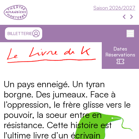
Théâtre Nanterre-Amandiers
Saison 2026/2027
Évén
Événe
Me
SITE EXTÉRIEUR ET OUVRE UN NOUVEL ONGLET
BILLETTERIE
MON COMPTE
Dates
Le livre de K
Réservations
Présentation
Un pays enneigé. Un tyran
borgne. Des jumeaux. Face à
l’oppression, le frère glisse vers le
pouvoir, la soeur entre en
résistance. Cette histoire est
l'ultime livre d’un écrivain