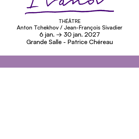
Ivanov
THÉÂTRE
Anton Tchekhov / Jean-François Sivadier
6
jan.
→ 30
jan.
2027
Grande Salle - Patrice Chéreau
Théâtre Nanterre-Amandiers - Centre dramatiq
Théâtre Nanterre-Amandiers
Adresse
Théâtre Nanterre-Amandiers
7, avenue Pablo Picasso
92000 Nanterre
Contact