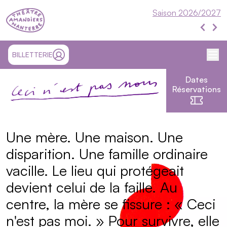
Théâtre Nanterre-Amandiers
Saison 2026/2027
Évén
Évén
Me
SITE EXTÉRIEUR ET OUVRE UN NOUVEL ONGLET
BILLETTERIE
MON COMPTE
Dates
Ceci n'est pas nous
Réservations
Présentation
Une mère. Une maison. Une
disparition. Une famille ordinaire
vacille. Le lieu qui protégeait
devient celui de la faille. Au
centre, la mère se fissure : « Ceci
n'est pas moi. » Pour survivre, elle