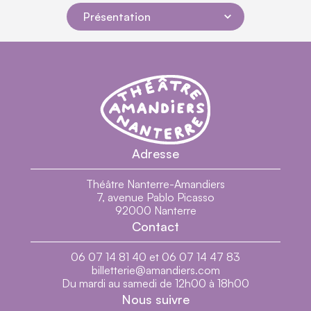
Présentation
Navigation dans la page
Théâtre Nanterre-Amandiers - Centre dramatiq
Théâtre Nanterre-Amandiers
Adresse
Présentation
En Images
Théâtre Nanterre-Amandiers
7, avenue Pablo Picasso
Générique
92000 Nanterre
Contact
Biographies
06 07 14 81 40 et 06 07 14 47 83
billetterie@amandiers.com
Du mardi au samedi de 12h00 à 18h00
Nous suivre