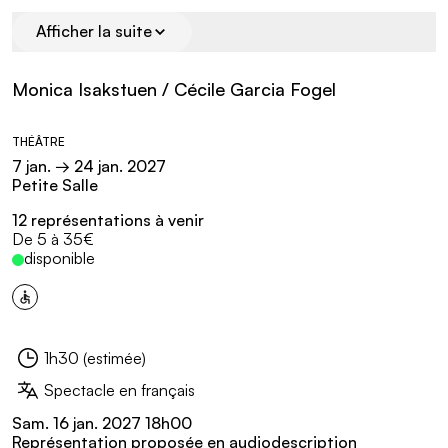
Lauréate du Prix Ibsen 2023, Monica Isakstuen
Afficher la suite
trouble les frontières entre chagrin et joie,
cauchemar et réalité. Les personnages glissent
Monica Isakstuen / Cécile Garcia Fogel
entre présent, souvenirs et projections — emportés
Informations pratiques
par une écriture qui avance par reprises et silences,
THÉÂTRE
jusqu'à faire entendre ce qui ne peut plus être
7
jan.
→ 24
jan.
2027
Petite Salle
nommé. Un univers singulier qui évoque Jon Fosse
dans sa capacité à loger l'insupportable dans le plus
12 représentations à venir
Tarifs :
De 5 à 35€
ordinaire des décors.
disponible
Événement accessible
Masquer
1h30 (estimée)
Durée :
Spectacle en français
Sous-titre :
Événements en lien
Sam.
16
jan.
2027 18
h
00
Représentation proposée en audiodescription