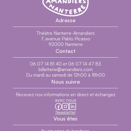
vidéos, de
Relativité Générale
à Nanterre en passant
par
Plus noire sera la nuit
filmé au beau milieu du
Adresse
chantier du futur théâtre, avec
la Belle Troupe des
Amandiers
. Il prépare actuellement un moyen
Théâtre Nanterre-Amandiers
métrage intitulé
Détruire
.
7, avenue Pablo Picasso
92000 Nanterre
Contact
Masquer
06 07 14 81 40 et 06 07 14 47 83
billetterie@amandiers.com
Du mardi au samedi de 12h00 à 18h00
Nous suivre
Recevez nos informations en direct et échangez
avec nous
facebook
instagram
linkedin
Newsletter
Vous êtes
En situation de handicap