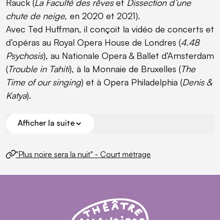
Rauck (
La Faculté des rêves
et
Dissection d’une
chute de neige
, en 2020 et 2021).
Avec Ted Huffman, il conçoit la vidéo de concerts et
d’opéras au Royal Opera House de Londres (
4.48
Psychosis
), au Nationale Opera & Ballet d’Amsterdam
(
Trouble in Tahiti
), à la Monnaie de Bruxelles (
The
Time of our singing
) et à Opera Philadelphia (
Denis &
Katya
).
Pour le festival de Bergen, en Norvège, Pierre
Afficher la suite
Martin Oriol réalise
My favorite piece is the Goldberg
Variations
avec Andreas Boregaard et Philip
Sites annexes
"Plus noire sera la nuit" - Court métrage
(lien externe)
Venables. En 2022, il collabore avec Peter Sellars
pour
Roman de Fauvel
, au Théâtre du Châtelet.
Le 1er janvier 2015, il entame le projet “
PDJ
”, qui
Théâtre Nanterre-Amandiers - Centre dramatiq
Théâtre Nanterre-Amandiers
consiste à prendre une photo chaque jour, tous les
jours. Il a également réalisé de nombreux films et