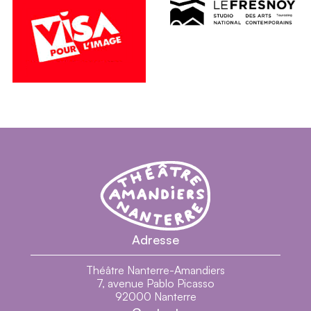
Visa pour l'image
Le Fresnoy
Théâtre Nanterre-Amandiers - Centre dramatiq
Théâtre Nanterre-Amandiers
Adresse
Théâtre Nanterre-Amandiers
7, avenue Pablo Picasso
92000 Nanterre