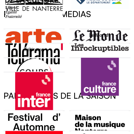
PARTENAIRES MEDIAS
Arte
Le Monde
Télérama
Les Inrocks
Coups d'Œil
France Culture
France Inter
PARTENAIRES DE LA SAISON
Site extérieur e
Festival d'Automne
Maison de la Musique de
Nanterre ↗