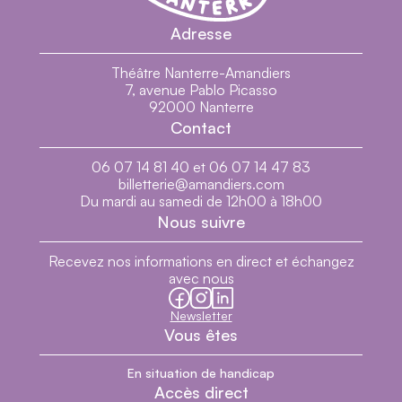
Nanterre
Adresse
Les grandes directions artistiques
Théâtre Nanterre-Amandiers
7, avenue Pablo Picasso
92000 Nanterre
Contact
06 07 14 81 40 et 06 07 14 47 83
billetterie@amandiers.com
Du mardi au samedi de 12h00 à 18h00
Nous suivre
Recevez nos informations en direct et échangez
avec nous
facebook
instagram
linkedin
Newsletter
Vous êtes
En situation de handicap
Accès direct